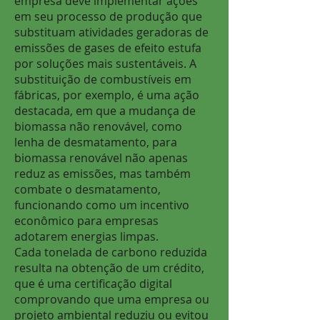
empresa deve implementar ações
em seu processo de produção que
substituam atividades geradoras de
emissões de gases de efeito estufa
por soluções mais sustentáveis. A
substituição de combustíveis em
fábricas, por exemplo, é uma ação
destacada, em que a mudança de
biomassa não renovável, como
lenha de desmatamento, para
biomassa renovável não apenas
reduz as emissões, mas também
combate o desmatamento,
funcionando como um incentivo
econômico para empresas
adotarem energias limpas.
Cada tonelada de carbono reduzida
resulta na obtenção de um crédito,
que é uma certificação digital
comprovando que uma empresa ou
projeto ambiental reduziu ou evitou