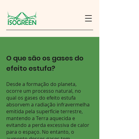
O que são os gases do
efeito estufa?
Desde a formação do planeta,
ocorre um processo natural, no
qual os gases do efeito estufa
absorvem a radiação infravermelha
emitida pela superfície terrestre,
mantendo a Terra aquecida e
evitando a perda excessiva de calor
para o espaço. No entanto, o
aumento desses gases tem