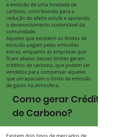
a emissão de uma tonelada de
carbono, contribuindo para a
redução do efeito estufa e apoiando
o desenvolvimento sustentável da
comunidade.
Aqueles que excedem os limites de
emissão pagam pelas emissões
extras, enquanto as empresas que
ficam abaixo desses limites geram
créditos de carbono, que podem ser
vendidos para compensar aqueles
que ultrapassam o limite de emissão
de gases na atmosfera.
Como gerar Créditos
de Carbono?
Existem dois tipos de mercados de