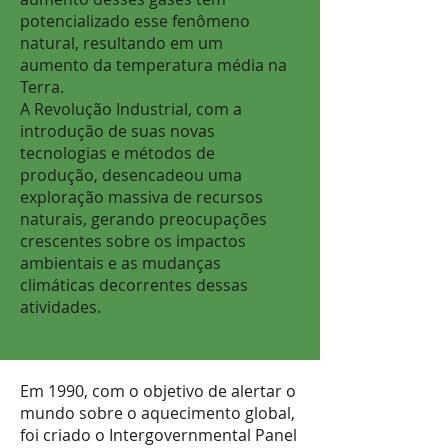
potencializado esse fenômeno
natural, resultando em um
aumento da temperatura média na
Terra.
A Revolução Industrial, com a
introdução de suas novas
tecnologias e métodos de
produção, desencadeou uma
exploração massiva de recursos
naturais, gerando preocupações
crescentes sobre os impactos
ambientais e as mudanças
climáticas decorrentes dessas
atividades.
Em 1990, com o objetivo de alertar o
mundo sobre o aquecimento global,
foi criado o Intergovernmental Panel