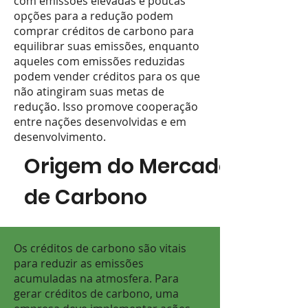
com emissões elevadas e poucas
opções para a redução podem
comprar créditos de carbono para
equilibrar suas emissões, enquanto
aqueles com emissões reduzidas
podem vender créditos para os que
não atingiram suas metas de
redução. Isso promove cooperação
entre nações desenvolvidas e em
desenvolvimento.
Origem do Mercado
de Carbono
Os créditos de carbono são vitais
para reduzir as emissões
acumuladas na atmosfera. Para
gerar créditos de carbono, uma