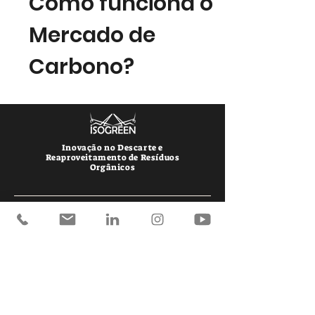
Como funciona o
Mercado de
Carbono?
Inovação no Descarte e
Reaproveitamento de Resíduos
Orgânicos
Endereço
Rua da integração, 981, bloco B
Massaranduba
SC -
89108-000